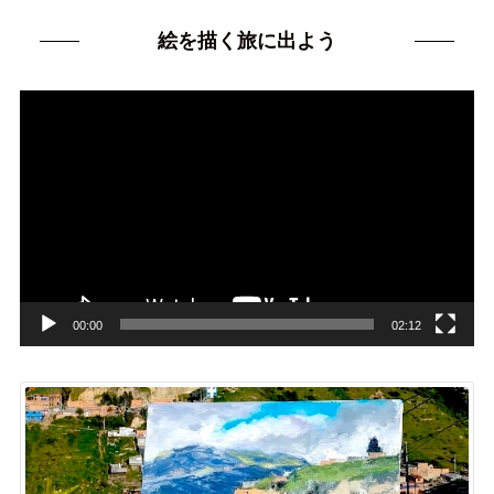
絵を描く旅に出よう
動
画
プ
レ
ー
ヤ
ー
00:00
02:12