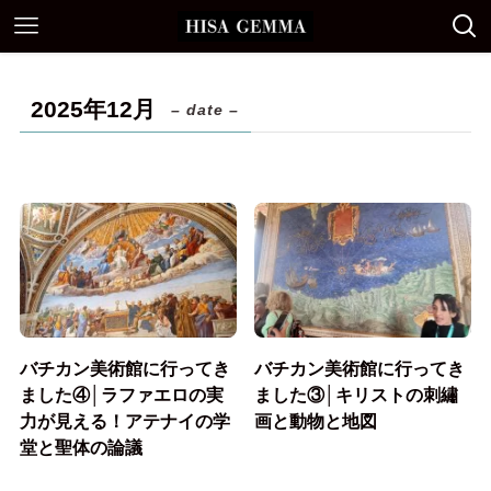
2025年12月
– date –
バチカン美術館に行ってき
バチカン美術館に行ってき
ました④│ラファエロの実
ました③│キリストの刺繡
力が見える！アテナイの学
画と動物と地図
堂と聖体の論議