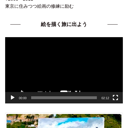
東京に住みつつ絵画の修練に励む
絵を描く旅に出よう
動
画
プ
レ
ー
ヤ
ー
00:00
02:12