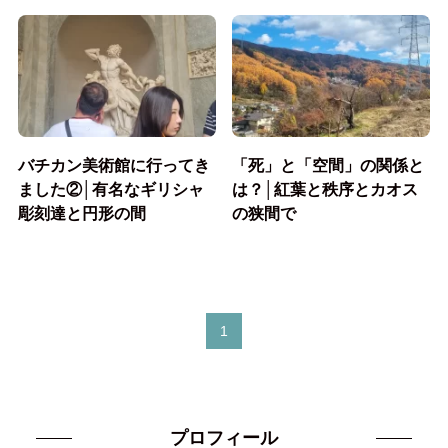
バチカン美術館に行ってき
「死」と「空間」の関係と
ました②│有名なギリシャ
は？│紅葉と秩序とカオス
彫刻達と円形の間
の狭間で
1
プロフィール