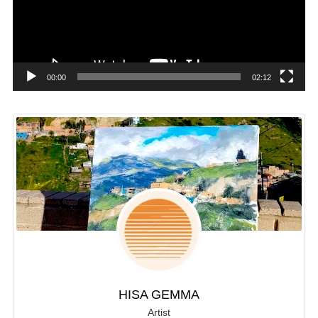
ー
ヤ
ー
00:00
02:12
HISA GEMMA
Artist