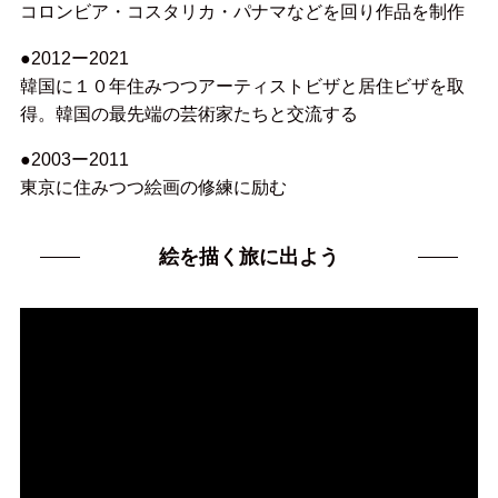
コロンビア・コスタリカ・パナマなどを回り作品を制作
●2012ー2021
韓国に１０年住みつつアーティストビザと居住ビザを取
得。韓国の最先端の芸術家たちと交流する
●2003ー2011
東京に住みつつ絵画の修練に励む
絵を描く旅に出よう
動
画
プ
レ
ー
ヤ
ー