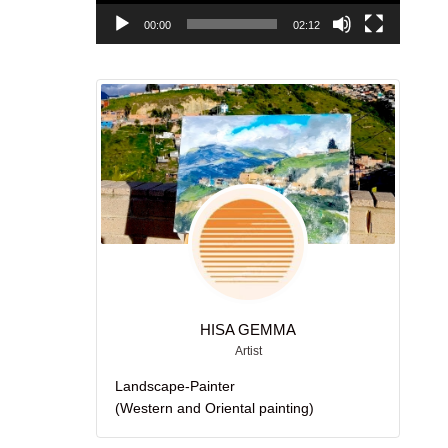
ー
00:00
02:12
HISA GEMMA
Artist
Landscape-Painter
(Western and Oriental painting)