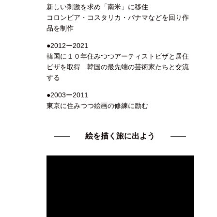
新しい刺激を求め「南米」に移住
コロンビア・コスタリカ・パナマなどを回り作
品を制作
●2012ー2021
韓国に１０年住みつつアーティストビザと居住
ビザを取得 韓国の最先端の芸術家たちと交流
する
●2003ー2011
東京に住みつつ絵画の修練に励む
絵を描く旅に出よう
動
画
プ
レ
ー
ヤ