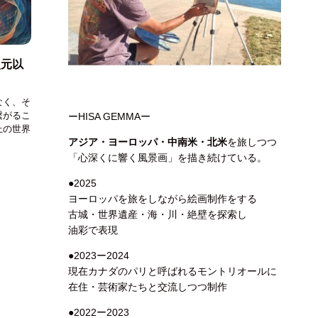
次元以
なく、そ
繋がるこ
ーHISA GEMMAー
上の世界
アジア・ヨーロッパ・中南米・北米
を旅しつつ
「心深くに響く風景画」を描き続けている。
●2025
ヨーロッパを旅をしながら絵画制作をする
古城・世界遺産・海・川・絶壁を探索し
油彩で表現
●2023ー2024
現在カナダのパリと呼ばれるモントリオールに
在住・芸術家たちと交流しつつ制作
●2022ー2023