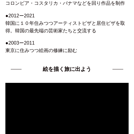
コロンビア・コスタリカ・パナマなどを回り作品を制作
●2012ー2021
韓国に１０年住みつつアーティストビザと居住ビザを取
得。韓国の最先端の芸術家たちと交流する
●2003ー2011
東京に住みつつ絵画の修練に励む
絵を描く旅に出よう
動
画
プ
レ
ー
ヤ
ー