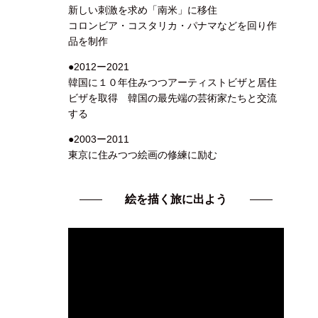
新しい刺激を求め「南米」に移住
コロンビア・コスタリカ・パナマなどを回り作
品を制作
●2012ー2021
韓国に１０年住みつつアーティストビザと居住
ビザを取得 韓国の最先端の芸術家たちと交流
する
●2003ー2011
東京に住みつつ絵画の修練に励む
絵を描く旅に出よう
動
画
プ
レ
ー
ヤ