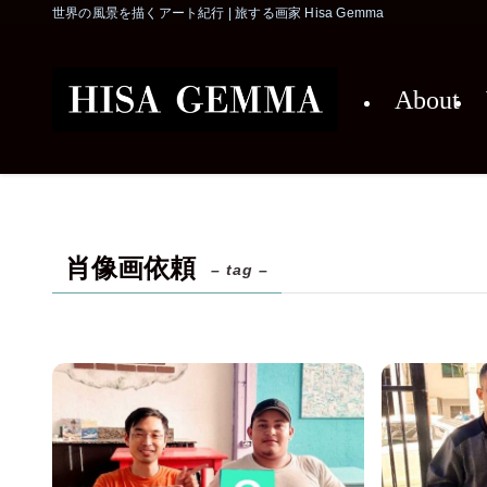
世界の風景を描くアート紀行 | 旅する画家 Hisa Gemma
About
肖像画依頼
– tag –