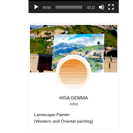
ー
00:00
02:12
HISA GEMMA
Artist
Landscape-Painter
(Western and Oriental painting)