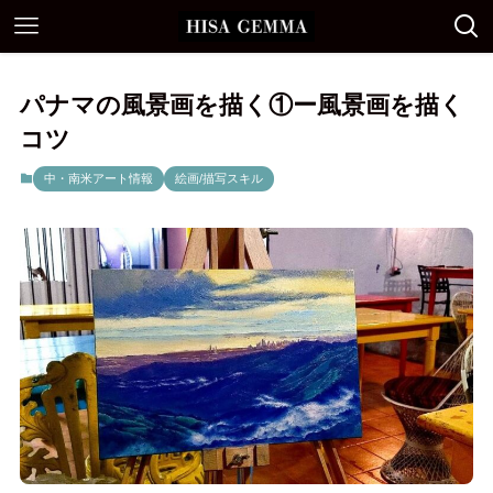
パナマの風景画を描く①ー風景画を描く
コツ
中・南米アート情報
絵画/描写スキル