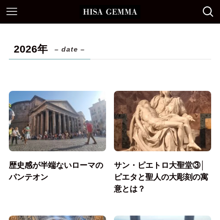
2026年
– date –
歴史感が半端ないローマの
サン・ピエトロ大聖堂③│
パンテオン
ピエタと聖人の大彫刻の寓
意とは？