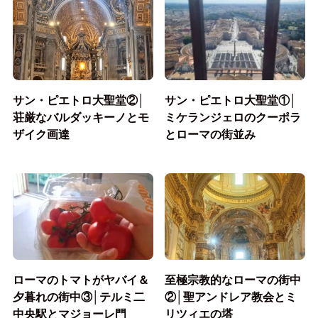
サン・ピエトロ大聖堂②│
サン・ピエトロ大聖堂①│
荘厳なバルダッキーノとモ
ミケランジェロのクーポラ
ザイク画達
とローマの街並み
ローマのトマトがヤバイ＆
至極宗教的なローマの街中
夕暮れの街中③│テルミ二
②│聖アンドレア教会とミ
中央駅とマジョーレ門
リツィエの塔