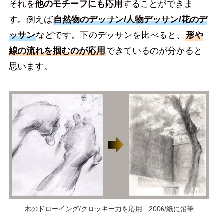
それを
他のモチーフにも応用
することができま
す。例えば
自然物のデッサン/人物デッサン/花のデ
ッサン
などです。下のデッサンを比べると、
形や
線の流れを掴むのが応用
できているのが分かると
思います。
木のドローイング/クロッキー力を応用 2006/紙に鉛筆