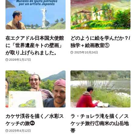
在エクアドル日本国大使館
どのように絵を学んだか？/
に「世界遺産キトの壁画」
独学＋絵画教室①
が取り上げられました。
2025年10月24日
2026年1月17日
カケサ渓谷を描く／水彩ス
ラ・チョレラ滝を描く／ス
ケッチの旅⓶
ケッチ旅行①南米の山岳地
帯
2025年4月12日