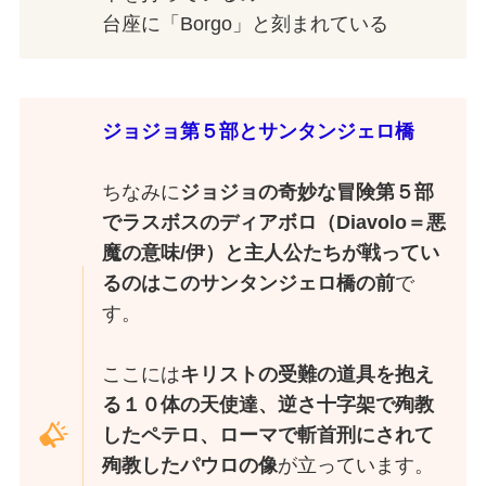
台座に「Borgo」と刻まれている
ジョジョ第５部とサンタンジェロ橋
ちなみに
ジョジョの奇妙な冒険第５部
でラスボスのディアボロ（Diavolo＝悪
魔の意味/伊）と主人公たちが戦ってい
るのはこのサンタンジェロ橋の前
で
す。
ここには
キリストの受難の道具を抱え
る１０体の天使達、逆さ十字架で殉教
したペテロ、ローマで斬首刑にされて
殉教したパウロの像
が立っています。