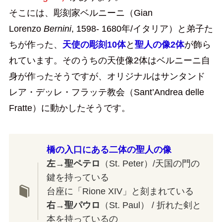
そこには、彫刻家ベルニーニ（Gian
Lorenzo
Bernini
, 1598- 1680年/イタリア）と弟子た
ちが作った、
天使の彫刻10体
と
聖人の像2体
が飾ら
れています。そのうちの天使像2体はベルニーニ自
身が作ったそうですが、オリジナルはサンタンド
レア・デッレ・フラッテ教会（Sant’Andrea delle
Fratte）に動かしたそうです。
橋の入口にある二体の聖人の像
左→聖ペテロ
（St. Peter）/天国の門の
鍵を持っている
台座に「Rione XIV」と刻まれている
右→聖パウロ
（St. Paul） / 折れた剣と
本を持っているの