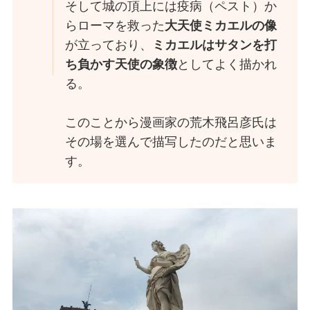
そして城の頂上には疫病（ペスト）か
らローマを救った
大天使ミカエルの像
が立っており、
ミカエルはサタンを打
ち負かす天使の象徴
としてよく描かれ
る。
このことから漫画家の荒木飛呂彦氏は
その場を選んで描写したのだと思いま
す。