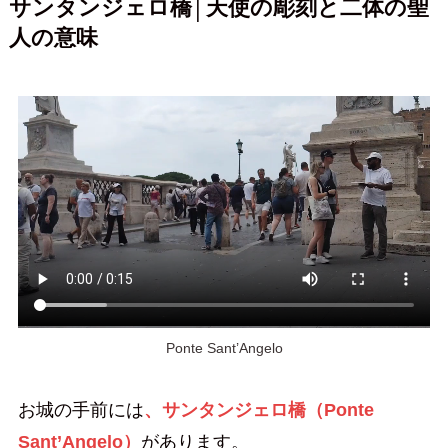
サンタンジェロ橋│天使の彫刻と二体の聖
人の意味
Ponte Sant’Angelo
お城の手前には
、サンタンジェロ橋（Ponte
Sant’Angelo）
があります。